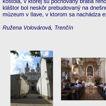
kostola, v ktorej sú pochovaný bratia rehol
kláštor bol neskôr prebudovaný na dnešn
múzeum v Ilave, v ktorom sa nachádza ex
Ružena Volovárová, Trenčín