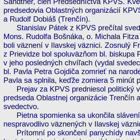
Sandtner, člen Predsedníctva KPVS. Kvety
predsedovia Oblastných organizácií KPVS
a Rudolf Dobiáš (Trenčín).
Stanislav Pátek z KPVS prečítal svede
Mons. Rudolfa Bošnáka, o. Michala Fitza 
boli väznení v Ilavskej väznici. Zosnulý 
z Prievidze bol spoluväzňom bl. biskupa P
v jeho posledných chvíľach (vydal svedec
bl. Pavla Petra Gojdiča zomrieť na narod
Pavla sa splnila, keďže zomiera 5 minút 
Prejav za KPVS predniesol politický v
predseda Oblastnej organizácie Trenčín 
svedectvo.
Pietna spomienka sa ukončila slávení
nespravodlivo väznených v Ilavskej väznic
Prítomní po skončení panychídy navštív