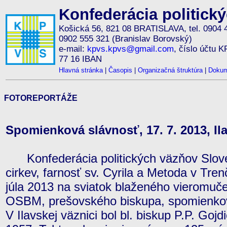
Konfederácia politick
Košická 56, 821 08 BRATISLAVA, tel. 0904 
0902 555 321 (Branislav Borovský)
e-mail:
kpvs.kpvs@gmail.com
, číslo účtu 
77 16 IBAN
Hlavná stránka
|
Časopis
|
Organizačná štruktúra
|
Dokum
FOTOREPORTÁŽE
Spomienková slávnosť, 17. 7. 2013, Il
Konfederácia politických väzňov Slove
cirkev, farnosť sv. Cyrila a Metoda v Tren
júla 2013 na sviatok blaženého vieromuč
OSBM, prešovského biskupa, spomienkovú
V Ilavskej väznici bol bl. biskup P.P. Goj