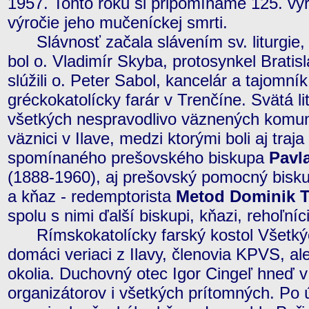
1957. Tohto roku si pripomíname 125. výr
výročie jeho mučeníckej smrti.
Slávnosť začala slávením sv. liturgie, 
bol o. Vladimír Skyba, protosynkel Bratis
slúžili o. Peter Sabol, kancelár a tajomní
gréckokatolícky farár v Trenčíne. Svätá l
všetkých nespravodlivo väznených komu
väznici v Ilave, medzi ktorými boli aj tra
spomínaného prešovského biskupa
Pavl
(1888-1960), aj prešovský pomocný bisk
a kňaz - redemptorista
Metod Dominik 
spolu s nimi ďalší biskupi, kňazi, rehoľníci 
Rímskokatolícky farský kostol Všetkých 
domáci veriaci z Ilavy, členovia KPVS, ale
okolia. Duchovný otec Igor Cingeľ hneď v 
organizátorov i všetkých prítomných. Po 