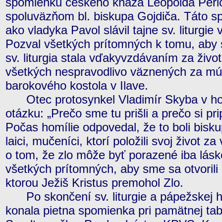
spomienku českého kňaza Leopolda Peřich
spoluväzňom bl. biskupa Gojdiča. Táto s
ako vladyka Pavol slávil tajne sv. liturgie 
Pozval všetkých prítomných k tomu, aby 
sv. liturgia stala vďakyvzdávaním za živo
všetkých nespravodlivo väznených za mú
barokového kostola v Ilave.
Otec protosynkel Vladimír Skyba v homí
otázku: „Prečo sme tu prišli a prečo si p
Počas homílie odpovedal, že to boli biskup
laici, mučeníci, ktorí položili svoj život z
o tom, že zlo môže byť porazené iba lásk
všetkých prítomných, aby sme sa otvorili 
ktorou Ježiš Kristus premohol Zlo.
Po skončení sv. liturgie a pápežskej 
konala pietna spomienka pri pamätnej tab