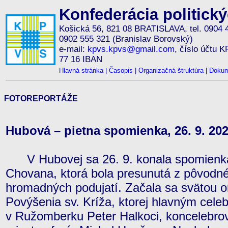
Konfederácia politick
Košická 56, 821 08 BRATISLAVA, tel. 0904 
0902 555 321 (Branislav Borovský)
e-mail:
kpvs.kpvs@gmail.com
, číslo účtu 
77 16 IBAN
Hlavná stránka
|
Časopis
|
Organizačná štruktúra
|
Dokum
FOTOREPORTÁŽE
Hubová – pietna spomienka, 26. 9. 20
V Hubovej sa 26. 9. konala spomienk
Chovana, ktorá bola presunutá z pôvodné
hromadných podujatí. Začala sa svätou 
Povýšenia sv. Kríža, ktorej hlavným cel
v Ružomberku Peter Halkoci, koncelebrov