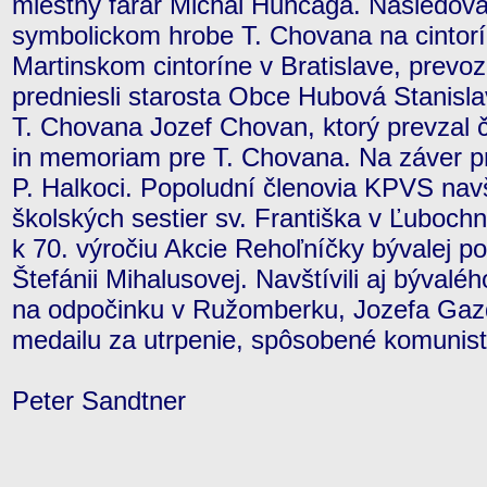
miestny farár Michal Hunčaga. Nasledova
symbolickom hrobe T. Chovana na cintorí
Martinskom cintoríne v Bratislave, prevo
predniesli starosta Obce Hubová Stanisl
T. Chovana Jozef Chovan, ktorý prevzal
in memoriam pre T. Chovana. Na záver pr
P. Halkoci. Popoludní členovia KPVS navšt
školských sestier sv. Františka v Ľubochn
k 70. výročiu Akcie Rehoľníčky bývalej pol
Štefánii Mihalusovej. Navštívili aj bývalé
na odpočinku v Ružomberku, Jozefa Gazd
medailu za utrpenie, spôsobené komunis
Peter Sandtner