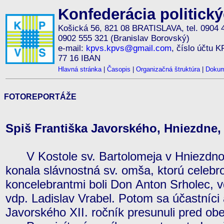
Konfederácia politick
Košická 56, 821 08 BRATISLAVA, tel. 0904 
0902 555 321 (Branislav Borovský)
e-mail:
kpvs.kpvs@gmail.com
, číslo účtu 
77 16 IBAN
Hlavná stránka
|
Časopis
|
Organizačná štruktúra
|
Dokum
FOTOREPORTÁŽE
Spiš Františka Javorského, Hniezdne, 
V Kostole sv. Bartolomeja v Hniezdnom
konala slávnostná sv. omša, ktorú celebr
koncelebrantmi boli Don Anton Srholec, v
vdp. Ladislav Vrabel. Potom sa účastníci 
Javorského XII. ročník presunuli pred ob