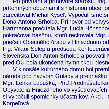
Po privítaní a príhovore starostu Ing. 
prítomných oboznámil s históriou obce, o
zarecitoval Michal Kyseľ. Vypočuli sme 
Dona Antona Srholca. Príhovor od veľvy
Hartmanna prečítala Mgr. Lucia Hönscho
pokračoval básňou, ktorú recitovala Mgr.
priečelí Obecného úradu v Hniezdnom odha
Ing. Viktor Selep a predseda Konfederáci
Slovenska Don Anton Srholec a posvätil
pred OÚ bola ukončená hymnickou piesňo
V kinosále kultúrneho domu bol premie
národa pod názvom Gulagy a prednášku n
Mgr. Lenka Lubušká, PhD.Prednášateľka
Obyvatelia Hniezdneho vo vyšetrovacích
si vypočuli spomienky účastníkov. Akciu
Korpeľová.