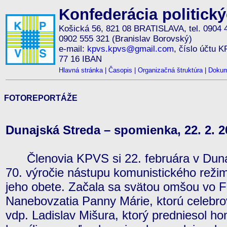
Konfederácia politick
Košická 56, 821 08 BRATISLAVA, tel. 0904 
0902 555 321 (Branislav Borovský)
e-mail:
kpvs.kpvs@gmail.com
, číslo účtu 
77 16 IBAN
Hlavná stránka
|
Časopis
|
Organizačná štruktúra
|
Dokum
FOTOREPORTÁŽE
Dunajská Streda – spomienka, 22. 2. 2
Členovia KPVS si 22. februára v Dunaj
70. výročie nástupu komunistického reži
jeho obete. Začala sa svätou omšou vo 
Nanebovzatia Panny Márie, ktorú celebro
vdp. Ladislav Mišura, ktorý predniesol h