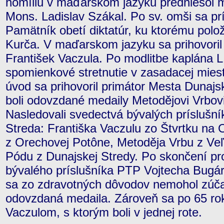
homíliu v maďarskom jazyku predniesol m
Mons. Ladislav Szákal. Po sv. omši sa pr
Pamätník obetí diktatúr, ku ktorému polo
Kurča. V maďarskom jazyku sa prihovoril 
František Vaczula. Po modlitbe kaplána L
spomienkové stretnutie v zasadacej mies
úvod sa prihovoril primátor Mesta Dunajs
boli odovzdané medaily Metodějovi Vrbovi
Nasledovali svedectvá bývalých príslušn
Streda: Františka Vaczulu zo Štvrtku na 
z Orechovej Potône, Metoděja Vrbu z Ve
Pódu z Dunajskej Stredy. Po skončení pro
bývalého príslušníka PTP Vojtecha Bugára
sa zo zdravotných dôvodov nemohol zúča
odovzdaná medaila. Zároveň sa po 65 rok
Vaczulom, s ktorým boli v jednej rote.