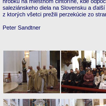
hrobku na miestnom cintoríne, kde odpočí
saleziánskeho diela na Slovensku a ďalší
z ktorých všetci prežili perzekúcie zo st
Peter Sandtner