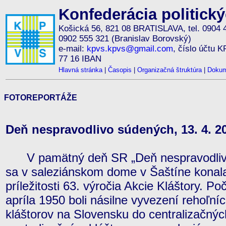
Konfederácia politick
Košická 56, 821 08 BRATISLAVA, tel. 0904 
0902 555 321 (Branislav Borovský)
e-mail:
kpvs.kpvs@gmail.com
, číslo účtu 
77 16 IBAN
Hlavná stránka
|
Časopis
|
Organizačná štruktúra
|
Dokum
FOTOREPORTÁŽE
Deň nespravodlivo súdených, 13. 4. 20
V pamätný deň SR „Deň nespravodlivo 
sa v saleziánskom dome v Šaštíne konal
príležitosti 63. výročia Akcie Kláštory. Po
apríla 1950 boli násilne vyvezení rehoľní
kláštorov na Slovensku do centralizačnýc