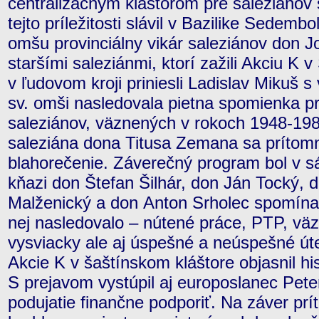
centralizačným kláštorom pre saleziánov s
tejto príležitosti slávil v Bazilike Sedem
omšu provinciálny vikár saleziánov don J
staršími saleziánmi, ktorí zažili Akciu K 
v ľudovom kroji priniesli Ladislav Mikuš 
sv. omši nasledovala pietna spomienka pr
saleziánov, väznených v rokoch 1948-1989
saleziána dona Titusa Zemana sa prítomní
blahorečenie. Záverečný program bol v sá
kňazi don Štefan Šilhár, don Ján Tocký, 
Malženický a don Anton Srholec spomínali
nej nasledovalo – nútené práce, PTP, väz
vysviacky ale aj úspešné a neúspešné úte
Akcie K v šaštínskom kláštore objasnil his
S prejavom vystúpil aj europoslanec Pete
podujatie finančne podporiť. Na záver prít