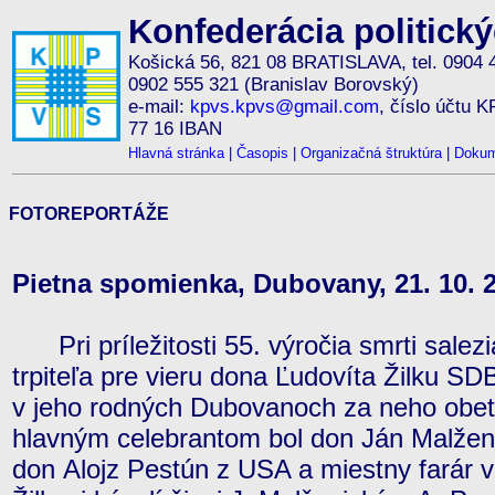
Konfederácia politick
Košická 56, 821 08 BRATISLAVA, tel. 0904 
0902 555 321 (Branislav Borovský)
e-mail:
kpvs.kpvs@gmail.com
, číslo účtu 
77 16 IBAN
Hlavná stránka
|
Časopis
|
Organizačná štruktúra
|
Dokum
FOTOREPORTÁŽE
Pietna spomienka, Dubovany, 21. 10. 
Pri príležitosti 55. výročia smrti sale
trpiteľa pre vieru dona Ľudovíta Žilku SD
v jeho rodných Dubovanoch za neho obet
hlavným celebrantom bol don Ján Malžen
don Alojz Pestún z USA a miestny farár v