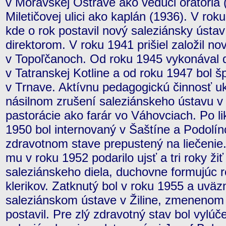
v Moravskej Ostrave ako vedúci oratória 
Miletičovej ulici ako kaplán (1936). V roku
kde o rok postavil nový saleziánsky ústav
direktorom. V roku 1941 prišiel založil no
v Topoľčanoch. Od roku 1945 vykonával 
v Tatranskej Kotline a od roku 1947 bol 
v Trnave. Aktívnu pedagogickú činnosť uk
násilnom zrušení saleziánskeho ústavu v 
pastorácie ako farár vo Váhovciach. Po lik
1950 bol internovaný v Šaštíne a Podolínc
zdravotnom stave prepustený na liečenie.
mu v roku 1952 podarilo ujsť a tri roky žiť
saleziánskeho diela, duchovne formujúc 
klerikov. Zatknutý bol v roku 1955 a uvä
saleziánskom ústave v Žiline, zmenenom 
postavil. Pre zlý zdravotný stav bol vyl