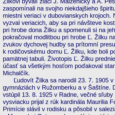
Žilkovi bývalí žiaci J. Malženický a A. Pe
zaspomínali na svojho niekdajšieho špiritu
miestni veriaci v dubovianskych krojoch. 
vyzval veriacich, aby sa pri návšteve kost
pri hrobe dona Žilku a spomenuli si na je
pokračoval modlitbou pri hrobe Ľ. Žilku na
zvukov dychovej hudby sa prítomní presu
k rodičovskému domu Ľ. Žilku, kde boli p
pamätnej tabuli. Životopis Ľ. Žilku predn
účasť sa všetkým hosťom poďakoval star
Michalčík.
Ľudovít Žilka sa narodil 23. 7. 1905 v
gymnáziách v Ružomberku a v Šaštíne. D
vstúpil 13. 8. 1925 v Radne, večné sľuby 
vysviacku prijal z rúk kardinála Maurilia 
Primície slávil v rodisku a pôsobil v sale