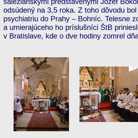
saleziánskymi predstavenými Jozef Bokor
odsúdený na 3,5 roka. Z toho dôvodu bo
psychiatriu do Prahy – Bohníc. Telesne 
a umierajúceho ho príslušníci ŠtB prinies
v Bratislave, kde o dve hodiny zomrel dňa