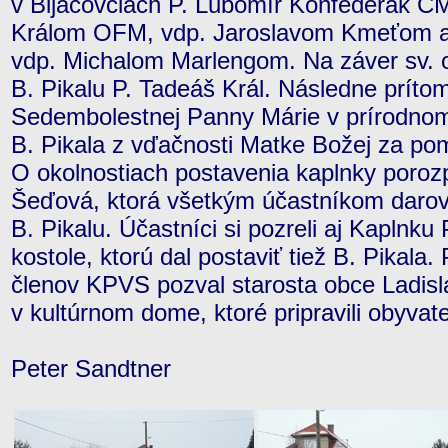
v Bijacovciach P. Ľubomír Konfederák C
Králom OFM, vdp. Jaroslavom Kmeťom a 
vdp. Michalom Marlengom. Na záver sv. o
B. Pikalu P. Tadeáš Král. Následne prítom
Sedembolestnej Panny Márie v prírodnom p
B. Pikala z vďačnosti Matke Božej za po
O okolnostiach postavenia kaplnky poroz
Šeďová, ktorá všetkým účastníkom darov
B. Pikalu. Účastníci si pozreli aj Kaplnku
kostole, ktorú dal postaviť tiež B. Pikal
členov KPVS pozval starosta obce Ladisl
v kultúrnom dome, ktoré pripravili obyvat
Peter Sandtner