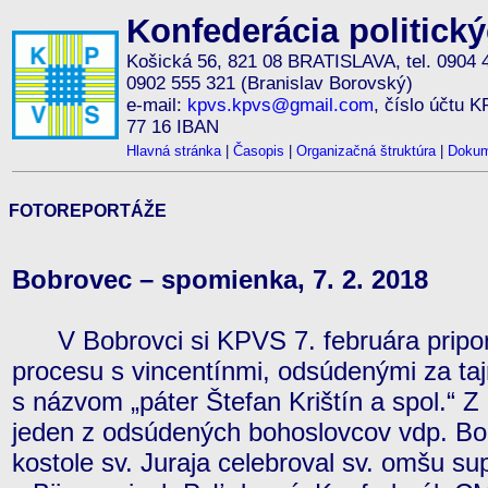
Konfederácia politick
Košická 56, 821 08 BRATISLAVA, tel. 0904 
0902 555 321 (Branislav Borovský)
e-mail:
kpvs.kpvs@gmail.com
, číslo účtu 
77 16 IBAN
Hlavná stránka
|
Časopis
|
Organizačná štruktúra
|
Dokum
FOTOREPORTÁŽE
Bobrovec – spomienka, 7. 2. 2018
V Bobrovci si KPVS 7. februára pripom
procesu s vincentínmi, odsúdenými za taj
s názvom „páter Štefan Krištín a spol.“ Z
jeden z odsúdených bohoslovcov vdp. Bo
kostole sv. Juraja celebroval sv. omšu s