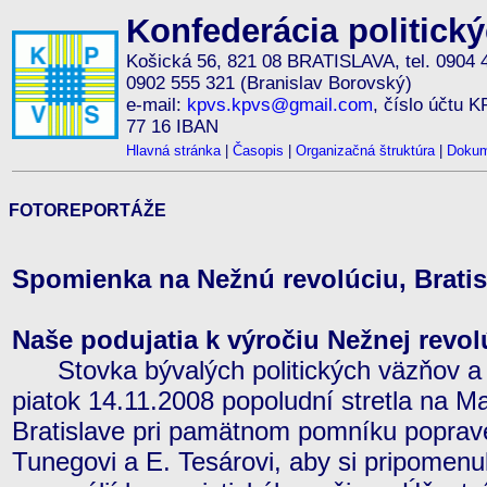
Konfederácia politick
Košická 56, 821 08 BRATISLAVA, tel. 0904 
0902 555 321 (Branislav Borovský)
e-mail:
kpvs.kpvs@gmail.com
, číslo účtu 
77 16 IBAN
Hlavná stránka
|
Časopis
|
Organizačná štruktúra
|
Dokum
FOTOREPORTÁŽE
Spomienka na Nežnú revolúciu, Bratis
Naše podujatia k výročiu Nežnej revol
Stovka bývalých politických väzňov a
piatok 14.11.2008 popoludní stretla na Ma
Bratislave pri pamätnom pomníku poprav
Tunegovi a E. Tesárovi, aby si pripomenu