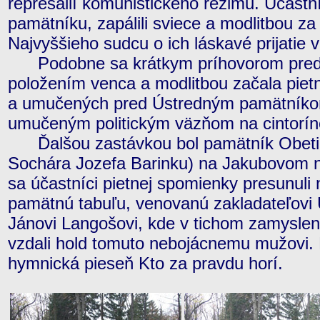
represálií komunistického režimu. Účastníc
pamätníku, zapálili sviece a modlitbou za
Najvyššieho sudcu o ich láskavé prijatie v
Podobne sa krátkym príhovorom pred
položením venca a modlitbou začala piet
a umučených pred Ústredným pamätník
umučeným politickým väzňom na cintorín
Ďalšou zastávkou bol pamätník Obetia
Sochára Jozefa Barinku) na Jakubovom n
sa účastníci pietnej spomienky presunul
pamätnú tabuľu, venovanú zakladateľovi
Jánovi Langošovi, kde v tichom zamyslen
vzdali hold tomuto nebojácnemu mužovi. 
hymnická pieseň Kto za pravdu horí.