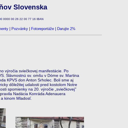
zňov Slovenska
100 0000 00 26 22 00 77 16 IBAN
enty
|
Pozvánky
|
Fotoreportáže
|
Darujte 2%
 výročia sviečkovej manifestácie. Po
PVS. Slávnostnú sv. omšu v Dóme sv. Martina
seda KPVS don Anton Srholec. Boli sme aj
icky dôležitej udalosti pred kostolom Notre
osti spomienky na 20. výročie „sviečkovej"
ipravila Nadácia Konráda Adenauera
a a kinom Mladosť.