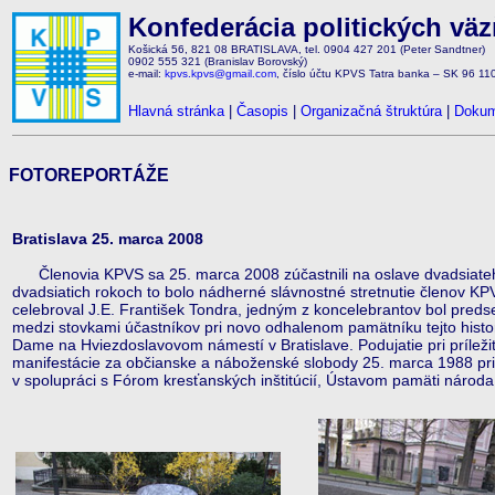
Konfederácia politických vä
Košická 56, 821 08 BRATISLAVA, tel. 0904 427 201 (Peter Sandtner)
0902 555 321 (Branislav Borovský)
e-mail:
kpvs.kpvs@gmail.com
, číslo účtu KPVS Tatra banka – SK 96 1
Hlavná stránka
|
Časopis
|
Organizačná štruktúra
|
Dokum
FOTOREPORTÁŽE
Bratislava 25. marca 2008
Členovia KPVS sa 25. marca 2008 zúčastnili na oslave dvadsiateho
dvadsiatich rokoch to bolo nádherné slávnostné stretnutie členov K
celebroval J.E. František Tondra, jedným z koncelebrantov bol pred
medzi stovkami účastníkov pri novo odhalenom pamätníku tejto histor
Dame na Hviezdoslavovom námestí v Bratislave. Podujatie pri príležit
manifestácie za občianske a náboženské slobody 25. marca 1988 pr
v spolupráci s Fórom kresťanských inštitúcií, Ústavom pamäti národ