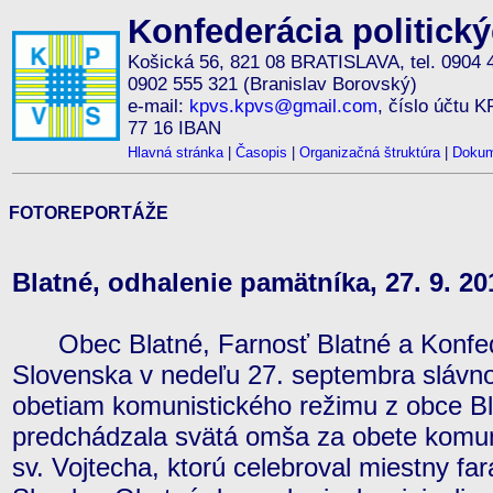
Konfederácia politick
Košická 56, 821 08 BRATISLAVA, tel. 0904 
0902 555 321 (Branislav Borovský)
e-mail:
kpvs.kpvs@gmail.com
, číslo účtu 
77 16 IBAN
Hlavná stránka
|
Časopis
|
Organizačná štruktúra
|
Dokum
FOTOREPORTÁŽE
Blatné, odhalenie pamätníka, 27. 9. 20
Obec Blatné, Farnosť Blatné a Konfede
Slovenska v nedeľu 27. septembra slávno
obetiam komunistického režimu z obce B
predchádzala svätá omša za obete komu
sv. Vojtecha, ktorú celebroval miestny fa