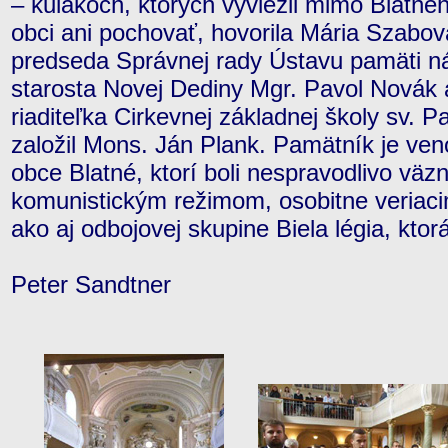
– kulakoch, ktorých vyviezli mimo Blatného
obci ani pochovať, hovorila Mária Szabová
predseda Správnej rady Ústavu pamäti n
starosta Novej Dediny Mgr. Pavol Novák 
riaditeľka Cirkevnej základnej školy sv. P
založil Mons. Ján Plank. Pamätník je v
obce Blatné, ktorí boli nespravodlivo väz
komunistickým režimom, osobitne veriaci
ako aj odbojovej skupine Biela légia, ktor
Peter Sandtner