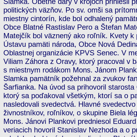
Slamka. Obetné dary v krojoch priniesli 
politických väzňov. Po sv. omši sa prítomn
miestny cintorín, kde bol odhalený pamätn
Obce Blatné Rastislav Pero a Štefan Mate
Matejčík bol väznený ako roľník. Kvety k 
Ústavu pamäti národa, Obce Nová Dedin
Oblastnej organizácie KPVS Senec. V me
Viliam Záhora z Oravy, ktorý pracoval v 
s miestnym rodákom Mons. Jánom Plank
Slamka pamätník požehnal za zvukov fan
Šarfianka. Na úvod sa prihovoril starosta
ktorý sa poďakoval všetkým, ktorí sa o pa
nasledovali svedectvá. Hlavné svedectvo
živnostníkov, roľníkov, o skupine Biela lég
Mons. Jánovi Plankovi predniesol Eduar
veriacich hovoril Stanislav Nezhoda a o 