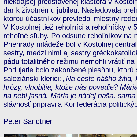
niekdajšej predstavenej kláštora v Kosto
dar k životnému jubileu. Nasledovala preh
ktorou účastníkov previedol miestny redem
V Kostolnej tiež rehoľníci a rehoľníčky v 
rehoľné sľuby. Po odsune rehoľníkov na 
Priehrady mládeže bol v Kostolnej central
sestry, medzi nimi aj sestry gréckokatolí
pádu totalitného režimu nemohli vrátiť n
Podujatie bolo zakončené piesňou, ktorú s
saleziánski klerici:
„Na ceste nášho žitia,
hrôzy, vlnobitia, ktože nás povedie? Mári
na nebi jasná. Mária je nádej naša, sama
slávnosť pripravila Konfederácia politick
Peter Sandtner