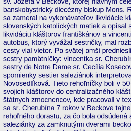
sv. Jozefa v Beckove, ktorej hlavným cel
banskobystrický diecézny biskup Mons. Ru
sa zameral na vykonávateľov likvidácie k
slovenských katolíckých matiek a opísal
likvidáciu kláštorov františkánov a vincen
autobus, ktorý vyvážal sestričky, mal roz
cesty vial vietor. Po svätej omši prednies
sestry pamätníčky: vincentka sr. Cherubí
sestry de Notre Dame sr. Cecília Kosecov
spomienky sestier saleziánok interpretova
Novosedlíková. Tieto rehoľníčky boli v 5
svojich kláštorov do centralizačného klá
štátnych zmocnencov, kde pracovali v tex
sa sr. Cherubína 7 rokov v Beckove tajne
rehoľného dorastu, za čo bola odsúdená 
saleziánky za zamknutými dverami becko