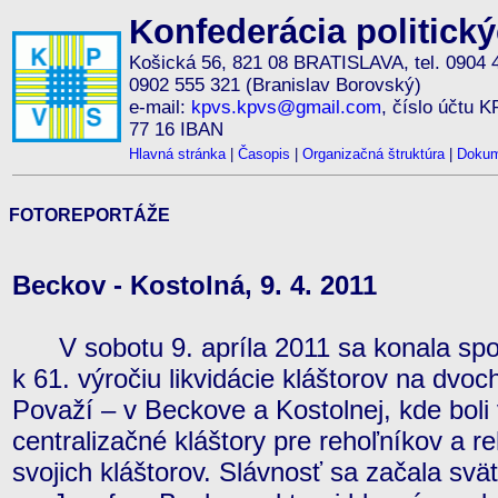
Konfederácia politick
Košická 56, 821 08 BRATISLAVA, tel. 0904 
0902 555 321 (Branislav Borovský)
e-mail:
kpvs.kpvs@gmail.com
, číslo účtu 
77 16 IBAN
Hlavná stránka
|
Časopis
|
Organizačná štruktúra
|
Dokum
FOTOREPORTÁŽE
Beckov - Kostolná, 9. 4. 2011
V sobotu 9. apríla 2011 sa konala spo
k 61. výročiu likvidácie kláštorov na dv
Považí – v Beckove a Kostolnej, kde boli
centralizačné kláštory pre rehoľníkov a r
svojich kláštorov. Slávnosť sa začala sv