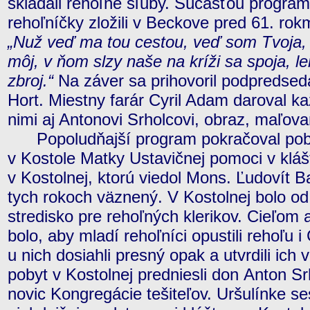
skladali rehoľné sľuby. Súčasťou programu
rehoľníčky zložili v Beckove pred 61. rokm
„Nuž veď ma tou cestou, veď som Tvoja, T
môj, v ňom slzy naše na kríži sa spoja, le
zbroj.“
Na záver sa prihovoril podpredsed
Hort. Miestny farár Cyril Adam daroval k
nimi aj Antonovi Srholcovi, obraz, maľov
Popoludňajší program pokračoval pobo
v Kostole Matky Ustavičnej pomoci v kláš
v Kostolnej, ktorú viedol Mons. Ľudovít Ba
tych rokoch väznený. V Kostolnej bolo o
stredisko pre rehoľných klerikov. Cieľom 
bolo, aby mladí rehoľníci opustili rehoľu i
u nich dosiahli presný opak a utvrdili ich
pobyt v Kostolnej predniesli don Anton Sr
novic Kongregácie tešiteľov. Uršulínke se