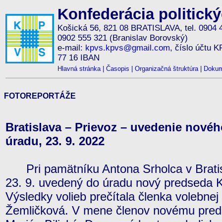
Konfederácia politick
Košická 56, 821 08 BRATISLAVA, tel. 0904 
0902 555 321 (Branislav Borovský)
e-mail:
kpvs.kpvs@gmail.com
, číslo účtu 
77 16 IBAN
Hlavná stránka
|
Časopis
|
Organizačná štruktúra
|
Dokum
FOTOREPORTÁŽE
Bratislava – Prievoz – uvedenie nov
úradu, 23. 9. 2022
Pri pamätníku Antona Srholca v Bratisl
23. 9. uvedený do úradu nový predseda
Výsledky volieb prečítala členka volebne
Žemličková. V mene členov novému preds