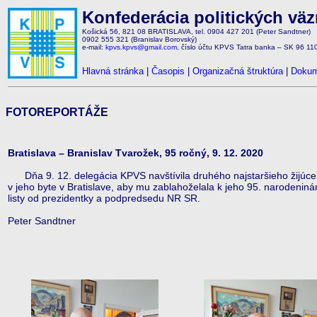
Konfederácia politických vä
Košická 56, 821 08 BRATISLAVA, tel. 0904 427 201 (Peter Sandtner)
0902 555 321 (Branislav Borovský)
e-mail:
kpvs.kpvs@gmail.com
, číslo účtu KPVS Tatra banka – SK 96 1
Hlavná stránka
|
Časopis
|
Organizačná štruktúra
|
Dokum
FOTOREPORTÁŽE
Bratislava – Branislav Tvarožek, 95 ročný, 9. 12. 2020
Dňa 9. 12. delegácia KPVS navštívila druhého najstaršieho žijúceh
v jeho byte v Bratislave, aby mu zablahoželala k jeho 95. narodeni
listy od prezidentky a podpredsedu NR SR.
Peter Sandtner