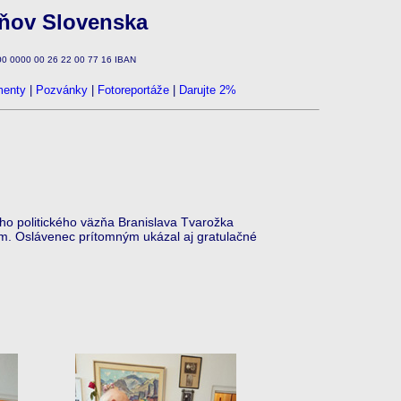
zňov Slovenska
100 0000 00 26 22 00 77 16 IBAN
enty
|
Pozvánky
|
Fotoreportáže
|
Darujte 2%
o politického väzňa Branislava Tvarožka
nám. Oslávenec prítomným ukázal aj gratulačné