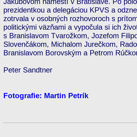
Jakubovom námestí v Bratislave. Po pol
prezidentkou a delegáciou KPVS a odznen
zotrvala v osobných rozhovoroch s príto
politickými väzňami a vypočula si ich živo
s Branislavom Tvarožkom, Jozefom Fili
Slovenčákom, Michalom Jurečkom, Rado
Branislavom Borovským a Petrom Rúčko
Peter Sandtner
Fotografie: Martin Petrík