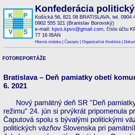
Konfederácia politick
Košická 56, 821 08 BRATISLAVA, tel. 0904 
0902 555 321 (Branislav Borovský)
e-mail:
kpvs.kpvs@gmail.com
, číslo účtu 
77 16 IBAN
Hlavná stránka
|
Časopis
|
Organizačná štruktúra
|
Dokum
FOTOREPORTÁŽE
Bratislava – Deň pamiatky obetí komun
6. 2021
Nový pamätný deň SR "Deň pamiatky o
režimu" 24. jún si prvýkrát pripomenula 
Čaputová spolu s bývalými politickými v
politických väzňov Slovenska pri pamätn