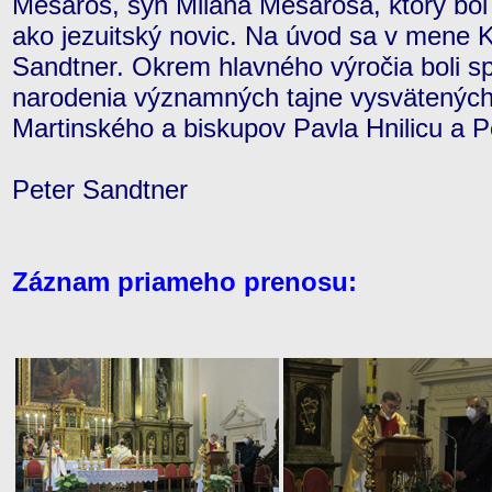
Mesároš, syn Milana Mesároša, ktorý bol 
ako jezuitský novic. Na úvod sa v mene K
Sandtner. Okrem hlavného výročia boli s
narodenia významných tajne vysvätených 
Martinského a biskupov Pavla Hnilicu a 
Peter Sandtner
Záznam priameho prenosu: