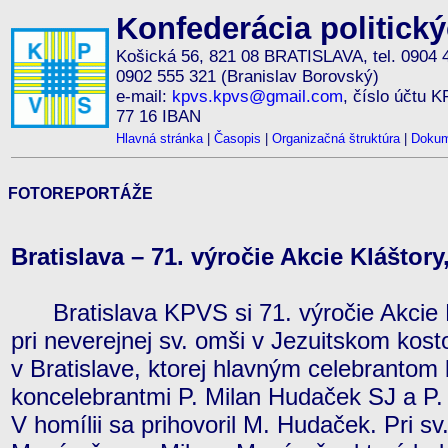
Konfederácia politick
Košická 56, 821 08 BRATISLAVA, tel. 0904 
0902 555 321 (Branislav Borovský)
e-mail:
kpvs.kpvs@gmail.com
, číslo účtu 
77 16 IBAN
Hlavná stránka
|
Časopis
|
Organizačná štruktúra
|
Dokum
FOTOREPORTÁŽE
Bratislava – 71. výročie Akcie Kláštory,
Bratislava KPVS si 71. výročie Akcie K
pri neverejnej sv. omši v Jezuitskom kost
v Bratislave, ktorej hlavným celebrantom 
koncelebrantmi P. Milan Hudaček SJ a P.
V homílii sa prihovoril M. Hudaček. Pri sv