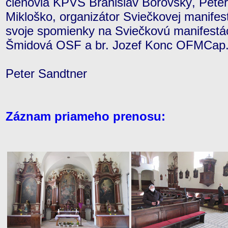
členovia KPVS Branislav Borovský, Peter
Mikloško, organizátor Sviečkovej manifest
svoje spomienky na Sviečkovú manifestác
Šmidová OSF a br. Jozef Konc OFMCap
Peter Sandtner
Záznam priameho prenosu: