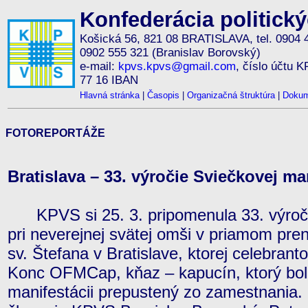
Konfederácia politick
Košická 56, 821 08 BRATISLAVA, tel. 0904 
0902 555 321 (Branislav Borovský)
e-mail:
kpvs.kpvs@gmail.com
, číslo účtu 
77 16 IBAN
Hlavná stránka
|
Časopis
|
Organizačná štruktúra
|
Dokum
FOTOREPORTÁŽE
Bratislava – 33. výročie Sviečkovej man
KPVS si 25. 3. pripomenula 33. výroči
pri neverejnej svätej omši v priamom pr
sv. Štefana v Bratislave, ktorej celebrant
Konc OFMCap, kňaz – kapucín, ktorý bol
manifestácii prepustený zo zamestnania. Li