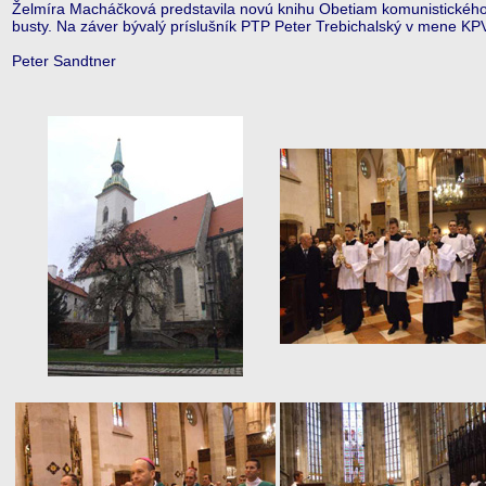
Želmíra Macháčková predstavila novú knihu Obetiam komunistického
busty. Na záver bývalý príslušník PTP Peter Trebichalský v mene KPV
Peter Sandtner