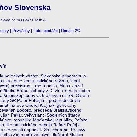
zňov Slovenska
100 0000 00 26 22 00 77 16 IBAN
enty
|
Pozvánky
|
Fotoreportáže
|
Darujte 2%
evín
a politických väzňov Slovenska pripomenula
ou za obete komunistického režimu, ktorú
avský arcibiskup – metropolita, Mons. Jozef
pamätníku Brána slobody v Devíne konala pietna
 a Vojenskej hudby Ozbrojených síl SR. Okrem
j rady SR Peter Pellegrini, podpredsedovia
amäti národa Ondrej Krajňák, generálny
 Marian Bodolló, predseda Bratislavského
ušan Pekár, veľvyslanci Spojených štátov
úskej republiky, Maďarskej republiky, Poľskej
protikomunistického odboja Rafael Rafaj a
a verejnosti napriek ťažkej chorobe. Prejavy
aditeľka Západoslovenských tlačiarní Skalica