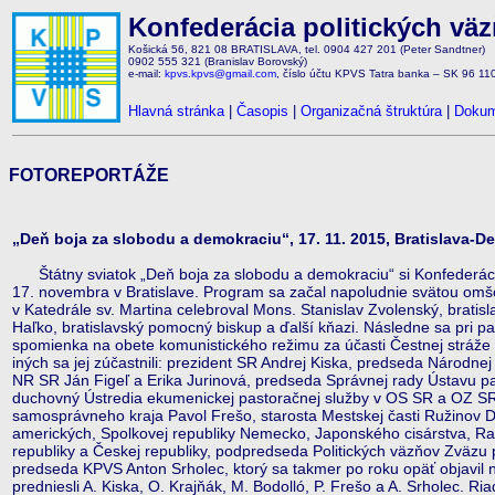
Konfederácia politických vä
Košická 56, 821 08 BRATISLAVA, tel. 0904 427 201 (Peter Sandtner)
0902 555 321 (Branislav Borovský)
e-mail:
kpvs.kpvs@gmail.com
, číslo účtu KPVS Tatra banka – SK 96 1
Hlavná stránka
|
Časopis
|
Organizačná štruktúra
|
Dokum
FOTOREPORTÁŽE
„Deň boja za slobodu a demokraciu“, 17. 11. 2015, Bratislava-D
Štátny sviatok „Deň boja za slobodu a demokraciu“ si Konfederáci
17. novembra v Bratislave. Program sa začal napoludnie svätou omš
v Katedrále sv. Martina celebroval Mons. Stanislav Zvolenský, bratisl
Haľko, bratislavský pomocný biskup a ďalší kňazi. Následne sa pri 
spomienka na obete komunistického režimu za účasti Čestnej stráže
iných sa jej zúčastnili: prezident SR Andrej Kiska, predseda Národne
NR SR Ján Figeľ a Erika Jurinová, predseda Správnej rady Ústavu p
duchovný Ústredia ekumenickej pastoračnej služby v OS SR a OZ SR
samosprávneho kraja Pavol Frešo, starosta Mestskej časti Ružinov D
amerických, Spolkovej republiky Nemecko, Japonského cisárstva, Rak
republiky a Českej republiky, podpredseda Politických väzňov Zväzu 
predseda KPVS Anton Srholec, ktorý sa takmer po roku opäť objavil n
predniesli A. Kiska, O. Krajňák, M. Bodolló, P. Frešo a A. Srholec. Ri