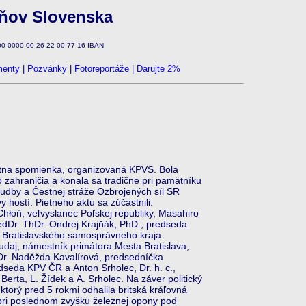
zňov Slovenska
100 0000 00 26 22 00 77 16 IBAN
enty
|
Pozvánky
|
Fotoreportáže
|
Darujte 2%
etna spomienka, organizovaná KPVS. Bola
ahraničia a konala sa tradične pri pamätníku
hudby a Čestnej stráže Ozbrojených síl SR
 hostí. Pietneho aktu sa zúčastnili:
Chłoń, veľvyslanec Poľskej republiky, Masahiro
dDr. ThDr. Ondrej Krajňák, PhD., predseda
a Bratislavského samosprávneho kraja
daj, námestník primátora Mesta Bratislava,
UDr. Naděžda Kavalírová, predsedníčka
dseda KPV ČR a Anton Srholec, Dr. h. c.,
Berta, L. Žídek a A. Srholec. Na záver politický
ktorý pred 5 rokmi odhalila britská kráľovná
 pri poslednom zvyšku železnej opony pod