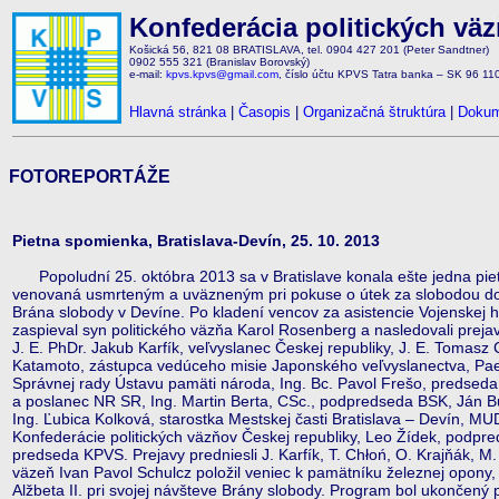
Konfederácia politických vä
Košická 56, 821 08 BRATISLAVA, tel. 0904 427 201 (Peter Sandtner)
0902 555 321 (Branislav Borovský)
e-mail:
kpvs.kpvs@gmail.com
, číslo účtu KPVS Tatra banka – SK 96 1
Hlavná stránka
|
Časopis
|
Organizačná štruktúra
|
Dokum
FOTOREPORTÁŽE
Pietna spomienka, Bratislava-Devín, 25. 10. 2013
Popoludní 25. októbra 2013 sa v Bratislave konala ešte jedna pi
venovaná usmrteným a uväzneným pri pokuse o útek za slobodou do z
Brána slobody v Devíne. Po kladení vencov za asistencie Vojenskej 
zaspieval syn politického väzňa Karol Rosenberg a nasledovali prejavy
J. E. PhDr. Jakub Karfík, veľvyslanec Českej republiky, J. E. Tomasz 
Katamoto, zástupca vedúceho misie Japonského veľvyslanectva, Pae
Správnej rady Ústavu pamäti národa, Ing. Bc. Pavol Frešo, predsed
a poslanec NR SR, Ing. Martin Berta, CSc., podpredseda BSK, Ján Bu
Ing. Ľubica Kolková, starostka Mestskej časti Bratislava – Devín, M
Konfederácie politických väzňov Českej republiky, Leo Žídek, podpre
predseda KPVS. Prejavy predniesli J. Karfík, T. Chłoń, O. Krajňák, M. 
väzeň Ivan Pavol Schulcz položil veniec k pamätníku železnej opony, 
Alžbeta II. pri svojej návšteve Brány slobody. Program bol ukončený