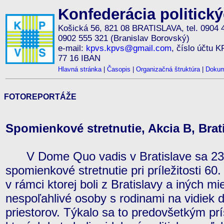
Konfederácia politick
Košická 56, 821 08 BRATISLAVA, tel. 0904 
0902 555 321 (Branislav Borovský)
e-mail:
kpvs.kpvs@gmail.com
, číslo účtu 
77 16 IBAN
Hlavná stránka
|
Časopis
|
Organizačná štruktúra
|
Dokum
FOTOREPORTÁŽE
Spomienkové stretnutie, Akcia B, Brati
V Dome Quo vadis v Bratislave sa 23.
spomienkové stretnutie pri príležitosti 60.
v rámci ktorej boli z Bratislavy a iných m
nespoľahlivé osoby s rodinami na vidiek 
priestorov. Týkalo sa to predovšetkým prís