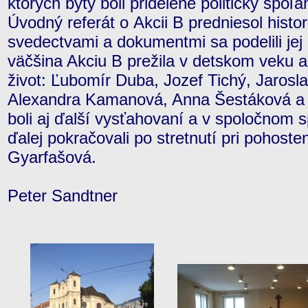
ktorých byty boli pridelené politicky spoľ
Úvodný referát o Akcii B predniesol histor
svedectvami a dokumentmi sa podelili jej 
väčšina Akciu B prežila v detskom veku a j
život: Ľubomír Duba, Jozef Tichý, Jarosla
Alexandra Kamanová, Anna Šestáková a M
boli aj ďalší vysťahovaní a v spoločnom
ďalej pokračovali po stretnutí pri pohosten
Gyarfašová.
Peter Sandtner