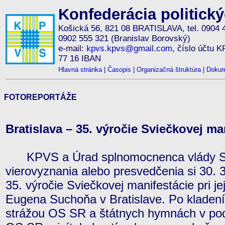
Konfederácia politick
Košická 56, 821 08 BRATISLAVA, tel. 0904 
0902 555 321 (Branislav Borovský)
e-mail:
kpvs.kpvs@gmail.com
, číslo účtu 
77 16 IBAN
Hlavná stránka
|
Časopis
|
Organizačná štruktúra
|
Dokum
FOTOREPORTÁŽE
Bratislava – 35. výročie Sviečkovej man
KPVS a Úrad splnomocnenca vlády SR
vierovyznania alebo presvedčenia si 30. 3
35. výročie Sviečkovej manifestácie pri 
Eugena Suchoňa v Bratislave. Po kladen
strážou OS SR a štátnych hymnách v po