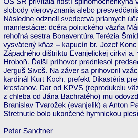
OS SR privítala hostí splnomocnenkyňa 
slobody vierovyznania alebo presvedčen
Následne odzneli svedectvá priamych úča
manifestácie: dcéra politického väzňa Má
rehoľná sestra Bonaventúra Terézia Šmi
vysvätený kňaz – kapucín br. Jozef Kon
Západného dištriktu Evanjelickej cirkvi a.
Hroboň. Ďalší príhovor predniesol preds
Jerguš Sivoš. Na záver sa prihovoril vzác
kardinál Kurt Koch, prefekt Dikastéria pr
kresťanov. Dar od KPVS (reprodukciu vä
z chleba od Jána Bachratého) mu odovzdali
Branislav Tvarožek (evanjelik) a Anton Pa
Stretnutie bolo ukončené hymnickou piesň
Peter Sandtner