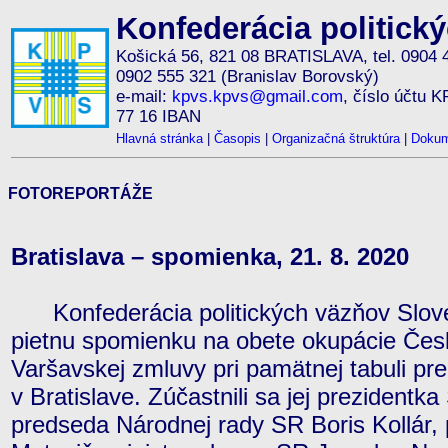
Konfederácia politick
Košická 56, 821 08 BRATISLAVA, tel. 0904 
0902 555 321 (Branislav Borovský)
e-mail:
kpvs.kpvs@gmail.com
, číslo účtu 
77 16 IBAN
Hlavná stránka
|
Časopis
|
Organizačná štruktúra
|
Dokum
FOTOREPORTÁŽE
Bratislava – spomienka, 21. 8. 2020
Konfederácia politických väzňov Slove
pietnu spomienku na obete okupácie Čes
Varšavskej zmluvy pri pamätnej tabuli p
v Bratislave. Zúčastnili sa jej prezident
predseda Národnej rady SR Boris Kollár,