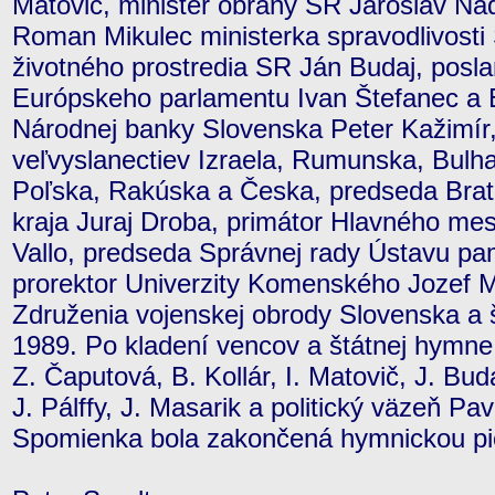
Matovič, minister obrany SR Jaroslav Naď
Roman Mikulec ministerka spravodlivosti 
životného prostredia SR Ján Budaj, posl
Európskeho parlamentu Ivan Štefanec a 
Národnej banky Slovenska Peter Kažimír,
veľvyslanectiev Izraela, Rumunska, Bulh
Poľska, Rakúska a Česka, predseda Bra
kraja Juraj Droba, primátor Hlavného me
Vallo, predseda Správnej rady Ústavu pam
prorektor Univerzity Komenského Jozef M
Združenia vojenskej obrody Slovenska a
1989. Po kladení vencov a štátnej hymne 
Z. Čaputová, B. Kollár, I. Matovič, J. Buda
J. Pálffy, J. Masarik a politický väzeň P
Spomienka bola zakončená hymnickou pi