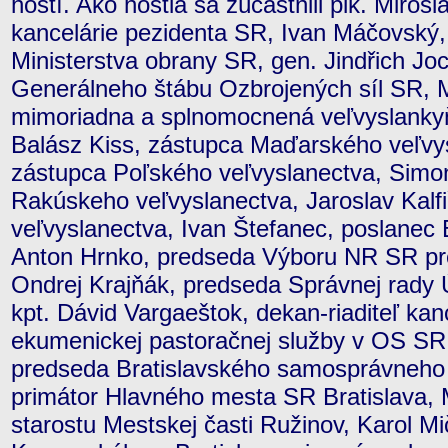
hostí. Ako hostia sa zúčastnili plk. Miros
kancelárie pezidenta SR, Ivan Máčovský,
Ministerstva obrany SR, gen. Jindřich Jo
Generálneho štábu Ozbrojených síl SR, 
mimoriadna a splnomocnená veľvyslankyňa
Balász Kiss, zástupca Maďarského veľvys
zástupca Poľského veľvyslanectva, Simo
Rakúskeho veľvyslanectva, Jaroslav Kalf
veľvyslanectva, Ivan Štefanec, poslanec
Anton Hrnko, predseda Výboru NR SR pr
Ondrej Krajňák, predseda Správnej rady 
kpt. Dávid Vargaeštok, dekan-riaditeľ kan
ekumenickej pastoračnej služby v OS SR
predseda Bratislavského samosprávneho k
primátor Hlavného mesta SR Bratislava, 
starostu Mestskej časti Ružinov, Karol Mič