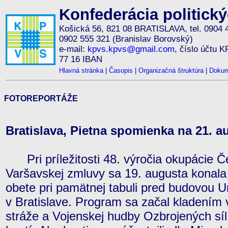
Konfederácia politick
Košická 56, 821 08 BRATISLAVA, tel. 0904 
0902 555 321 (Branislav Borovský)
e-mail:
kpvs.kpvs@gmail.com
, číslo účtu 
77 16 IBAN
Hlavná stránka
|
Časopis
|
Organizačná štruktúra
|
Dokum
FOTOREPORTÁŽE
Bratislava, Pietna spomienka na 21. a
Pri príležitosti 48. výročia okupácie 
Varšavskej zmluvy sa 19. augusta konala
obete pri pamätnej tabuli pred budovou 
v Bratislave. Program sa začal kladením 
stráže a Vojenskej hudby Ozbrojených sí