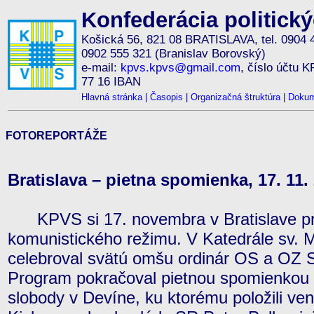
Konfederácia politick
Košická 56, 821 08 BRATISLAVA, tel. 0904 
0902 555 321 (Branislav Borovský)
e-mail:
kpvs.kpvs@gmail.com
, číslo účtu 
77 16 IBAN
Hlavná stránka
|
Časopis
|
Organizačná štruktúra
|
Dokum
FOTOREPORTÁŽE
Bratislava – pietna spomienka, 17. 11.
KPVS si 17. novembra v Bratislave pri
komunistického režimu. V Katedrále sv. Mart
celebroval svätú omšu ordinár OS a OZ 
Program pokračoval pietnou spomienkou 
slobody v Devíne, ku ktorému položili ve