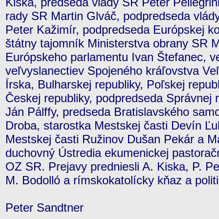
Kiska, predseda vlády SR Peter Pellegri
rady SR Martin Glváč, podpredseda vlády
Peter Kažimír, podpredseda Európskej ko
štátny tajomník Ministerstva obrany SR 
Európskeho parlamentu Ivan Štefanec, ve
veľvyslanectiev Spojeného kráľovstva Veľ
Írska, Bulharskej republiky, Poľskej repub
Českej republiky, podpredseda Správnej 
Ján Pálffy, predseda Bratislavského sam
Droba, starostka Mestskej časti Devín Ľu
Mestskej časti Ružinov Dušan Pekár a Ma
duchovný Ústredia ekumenickej pastorač
OZ SR. Prejavy predniesli A. Kiska, P. Pell
M. Bodolló a rímskokatolícky kňaz a poli
Peter Sandtner