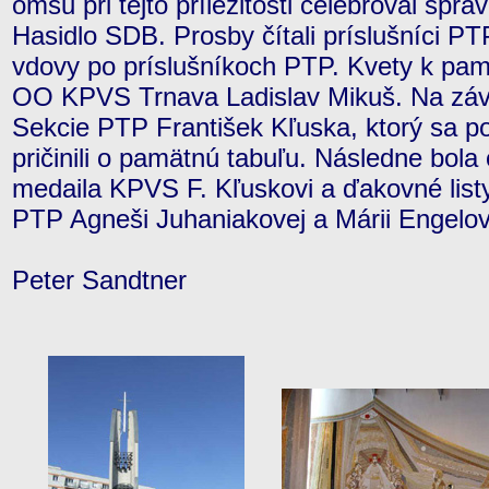
omšu pri tejto príležitosti celebroval spr
Hasidlo SDB. Prosby čítali príslušníci PTP
vdovy po príslušníkoch PTP. Kvety k pamä
OO KPVS Trnava Ladislav Mikuš. Na záve
Sekcie PTP František Kľuska, ktorý sa p
pričinili o pamätnú tabuľu. Následne bo
medaila KPVS F. Kľuskovi a ďakovné list
PTP Agneši Juhaniakovej a Márii Engelov
Peter Sandtner