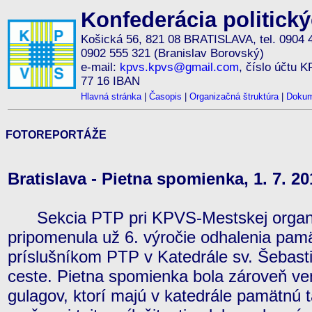
Konfederácia politick
Košická 56, 821 08 BRATISLAVA, tel. 0904 
0902 555 321 (Branislav Borovský)
e-mail:
kpvs.kpvs@gmail.com
, číslo účtu 
77 16 IBAN
Hlavná stránka
|
Časopis
|
Organizačná štruktúra
|
Dokum
FOTOREPORTÁŽE
Bratislava - Pietna spomienka, 1. 7. 20
Sekcia PTP pri KPVS-Mestskej organizác
pripomenula už 6. výročie odhalenia pamä
príslušníkom PTP v Katedrále sv. Šebasti
ceste. Pietna spomienka bola zároveň v
gulagov, ktorí majú v katedrále pamätnú 