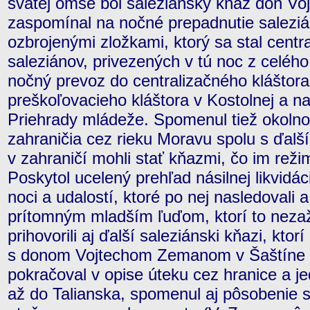
svätej omše bol saleziánsky kňaz don Voj
zaspomínal na nočné prepadnutie salezi
ozbrojenými zložkami, ktorý sa stal cent
saleziánov, privezených v tú noc z celého
nočný prevoz do centralizačného kláštora
preškoľovacieho kláštora v Kostolnej a n
Priehrady mládeže. Spomenul tiež okolno
zahraničia cez rieku Moravu spolu s ďalš
v zahraničí mohli stať kňazmi, čo im reži
Poskytol ucelený prehľad násilnej likvidác
noci a udalostí, ktoré po nej nasledovali a 
prítomným mladším ľuďom, ktorí to nezaž
prihovorili aj ďalší saleziánski kňazi, ktor
s donom Vojtechom Zemanom v Šaštíne –
pokračoval v opise úteku cez hranice a 
až do Talianska, spomenul aj pôsobenie 