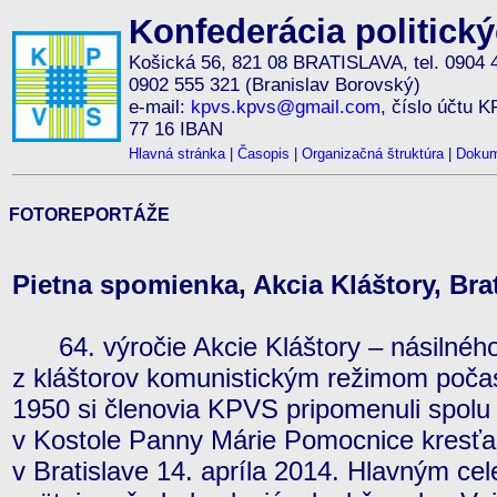
Konfederácia politick
Košická 56, 821 08 BRATISLAVA, tel. 0904 
0902 555 321 (Branislav Borovský)
e-mail:
kpvs.kpvs@gmail.com
, číslo účtu 
77 16 IBAN
Hlavná stránka
|
Časopis
|
Organizačná štruktúra
|
Dokum
FOTOREPORTÁŽE
Pietna spomienka, Akcia Kláštory, Brat
64. výročie Akcie Kláštory – násilného
z kláštorov komunistickým režimom počas 
1950 si členovia KPVS pripomenuli spol
v Kostole Panny Márie Pomocnice kresťano
v Bratislave 14. apríla 2014. Hlavným c