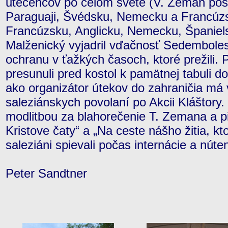
utečencov po celom svete (V. Zeman pôsob
Paraguaji, Švédsku, Nemecku a Francúzsk
Francúzsku, Anglicku, Nemecku, Španiel
Malženický vyjadril vďačnosť Sedemboles
ochranu v ťažkých časoch, ktoré prežili. 
presunuli pred kostol k pamätnej tabuli 
ako organizátor útekov do zahraničia má
saleziánskych povolaní po Akcii Kláštory
modlitbou za blahorečenie T. Zemana a 
Kristove čaty“ a „Na ceste nášho žitia, kt
saleziáni spievali počas internácie a nút
Peter Sandtner