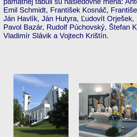
pamätnej tabuli sú nasledovné mená: Ant
Emil Schmidt, František Kosnáč, Františe
Ján Havlík, Ján Hutyra, Ľudovít Orješek,
Pavol Bazár, Rudolf Púchovský, Štefan Kr
Vladimír Slávik a Vojtech Krištín.