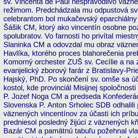
sv. Vincenta de Paul nespravodlivo väz
režimom. Predchádzala mu odpustová svä
celebrantom bol mukačevský eparchiálny
Šášik CM, ktorý ako vincentín osobne po
spolubratov. Vo farnosti ho privítal miestn
Slaninka CM a odovzdal mu obraz väzne
Havlíka, ktorého proces blahorečenia pre
Komorný orchester ZUŠ sv. Cecílie a na z
evanjelický zborový farár z Bratislavy-Pr
Hajský, PhD. Po skončení sv. omše sa úča
kostol, kde provinciál Misijnej spoločnost
P. Jozef Noga CM a predseda Konfederáci
Slovenska P. Anton Srholec SDB odhalil
väznených vincentínov za účasti ich prí
predniesol posledný žijúci z väznených k
Bazár CM a pamätnú tabuľu požehnal vla