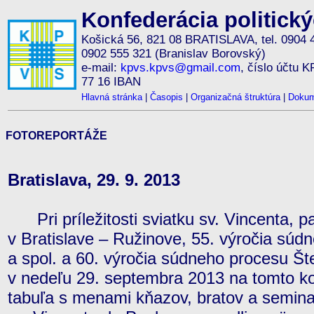
Konfederácia politick
Košická 56, 821 08 BRATISLAVA, tel. 0904 
0902 555 321 (Branislav Borovský)
e-mail:
kpvs.kpvs@gmail.com
, číslo účtu 
77 16 IBAN
Hlavná stránka
|
Časopis
|
Organizačná štruktúra
|
Dokum
FOTOREPORTÁŽE
Bratislava, 29. 9. 2013
Pri príležitosti sviatku sv. Vincenta, p
v Bratislave – Ružinove, 55. výročia súd
a spol. a 60. výročia súdneho procesu Šte
v nedeľu 29. septembra 2013 na tomto k
tabuľa s menami kňazov, bratov a seminar