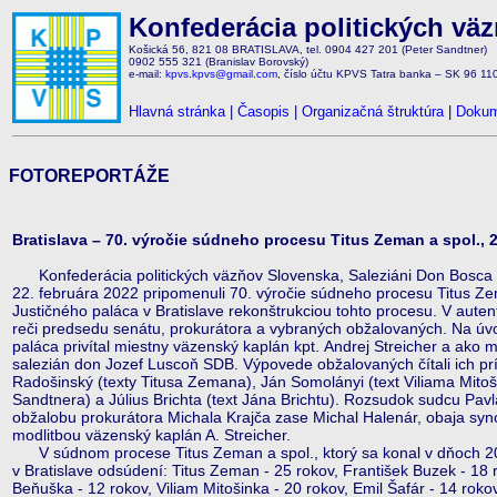
Konfederácia politických vä
Košická 56, 821 08 BRATISLAVA, tel. 0904 427 201 (Peter Sandtner)
0902 555 321 (Branislav Borovský)
e-mail:
kpvs.kpvs@gmail.com
, číslo účtu KPVS Tatra banka – SK 96 1
Hlavná stránka
|
Časopis
|
Organizačná štruktúra
|
Dokum
FOTOREPORTÁŽE
Bratislava – 70. výročie súdneho procesu Titus Zeman a spol., 2
Konfederácia politických väzňov Slovenska, Saleziáni Don Bosca a
22. februára 2022 pripomenuli 70. výročie súdneho procesu Titus Zem
Justičného paláca v Bratislave rekonštrukciou tohto procesu. V auten
reči predsedu senátu, prokurátora a vybraných obžalovaných. Na úvo
paláca privítal miestny väzenský kaplán kpt. Andrej Streicher a ak
salezián don Jozef Luscoň SDB. Výpovede obžalovaných čítali ich pr
Radošinský (texty Titusa Zemana), Ján Somolányi (text Viliama Mitoš
Sandtnera) a Július Brichta (text Jána Brichtu). Rozsudok sudcu Pav
obžalobu prokurátora Michala Krajča zase Michal Halenár, obaja syno
modlitbou väzenský kaplán A. Streicher.
V súdnom procese Titus Zeman a spol., ktorý sa konal v dňoch 20.
v Bratislave odsúdení: Titus Zeman - 25 rokov, František Buzek - 18 
Beňuška - 12 rokov, Viliam Mitošinka - 20 rokov, Emil Šafár - 14 roko