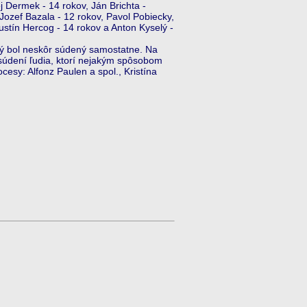
ej Dermek - 14 rokov, Ján Brichta -
 Jozef Bazala - 12 rokov, Pavol Pobiecky,
ustín Hercog - 14 rokov a Anton Kyselý -
ý bol neskôr súdený samostatne. Na
 súdení ľudia, ktorí nejakým spôsobom
esy: Alfonz Paulen a spol., Kristína