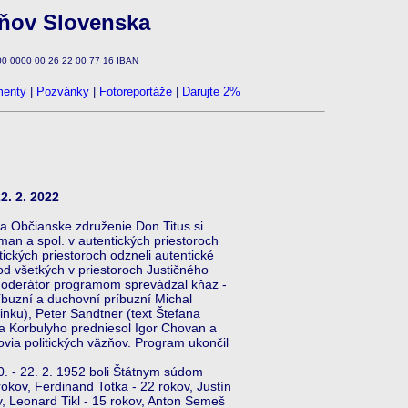
zňov Slovenska
100 0000 00 26 22 00 77 16 IBAN
enty
|
Pozvánky
|
Fotoreportáže
|
Darujte 2%
2. 2. 2022
 Občianske združenie Don Titus si
an a spol. v autentických priestoroch
tických priestoroch odzneli autentické
d všetkých v priestoroch Justičného
o moderátor programom sprevádzal kňaz -
íbuzní a duchovní príbuzní Michal
inku), Peter Sandtner (text Štefana
la Korbulyho predniesol Igor Chovan a
via politických väzňov. Program ukončil
 - 22. 2. 1952 boli Štátnym súdom
rokov, Ferdinand Totka - 22 rokov, Justín
v, Leonard Tikl - 15 rokov, Anton Semeš