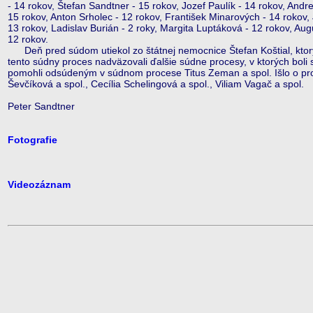
- 14 rokov, Štefan Sandtner - 15 rokov, Jozef Paulík - 14 rokov, Andr
15 rokov, Anton Srholec - 12 rokov, František Minarových - 14 rokov,
13 rokov, Ladislav Burián - 2 roky, Margita Luptáková - 12 rokov, Aug
12 rokov.
Deň pred súdom utiekol zo štátnej nemocnice Štefan Koštial, ktor
tento súdny proces nadväzovali ďalšie súdne procesy, v ktorých boli
pomohli odsúdeným v súdnom procese Titus Zeman a spol. Išlo o proc
Ševčíková a spol., Cecília Schelingová a spol., Viliam Vagač a spol.
Peter Sandtner
Fotografie
Videozáznam