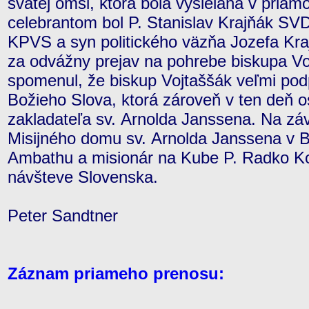
svätej omši, ktorá bola vysielaná v pria
celebrantom bol P. Stanislav Krajňák SVD
KPVS a syn politického väzňa Jozefa Kra
za odvážny prejav na pohrebe biskupa Voj
spomenul, že biskup Vojtaššák veľmi pod
Božieho Slova, ktorá zároveň v ten deň o
zakladateľa sv. Arnolda Janssena. Na záve
Misijného domu sv. Arnolda Janssena v B
Ambathu a misionár na Kube P. Radko Kot
návšteve Slovenska.
Peter Sandtner
Záznam priameho prenosu: