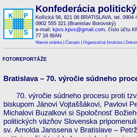
Konfederácia politick
Košická 56, 821 08 BRATISLAVA, tel. 0904 
0902 555 321 (Branislav Borovský)
e-mail:
kpvs.kpvs@gmail.com
, číslo účtu 
77 16 IBAN
Hlavná stránka
|
Časopis
|
Organizačná štruktúra
|
Dokum
FOTOREPORTÁŽE
Bratislava – 70. výročie súdneho proce
70. výročie súdneho procesu proti tzv.
biskupom Jánovi Vojtaššákovi, Pavlovi Pe
Michalovi Buzalkovi si Spoločnosť Božie
politických väzňov Slovenska pripomenuli
sv. Arnolda Janssena v Bratislave – Petrž