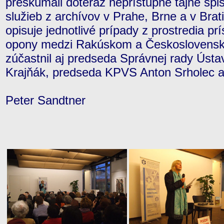
preskúmali doteraz neprístupné tajné spi
služieb z archívov v Prahe, Brne a v Brat
opisuje jednotlivé prípady z prostredia pr
opony medzi Rakúskom a Československo
zúčastnil aj predseda Správnej rady Úst
Krajňák, predseda KPVS Anton Srholec a 
Peter Sandtner