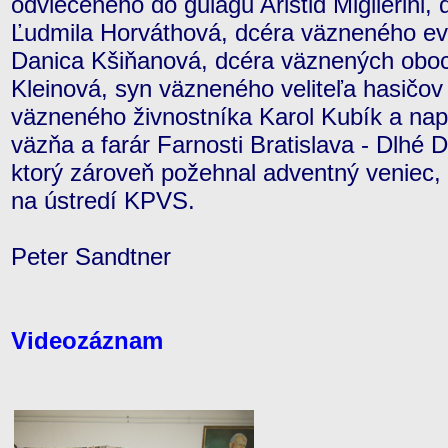
odvlečeného do gulagu Aristid Miglierini,
Ľudmila Horváthová, dcéra väzneného eva
Danica Kšiňanová, dcéra väznených obo
Kleinová, syn väzneného veliteľa hasičov 
väzneného živnostníka Karol Kubík a nap
väzňa a farár Farnosti Bratislava - Dlhé D
ktorý zároveň požehnal adventný veniec, 
na ústredí KPVS.
Peter Sandtner
Videozáznam