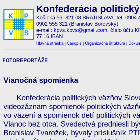
Konfederácia politick
Košická 56, 821 08 BRATISLAVA, tel. 0904 
0902 555 321 (Branislav Borovský)
e-mail:
kpvs.kpvs@gmail.com
, číslo účtu 
77 16 IBAN
Hlavná stránka
|
Časopis
|
Organizačná štruktúra
|
Dokum
FOTOREPORTÁŽE
Vianočná spomienka
Konfederácia politických väzňov Sloven
videozáznam spomienok politických väzň
vo väzení a spomienok detí politických v
Vianoc bez otca. Svedectvá predniesli býv
Branislav Tvarožek, bývalý príslušník PT