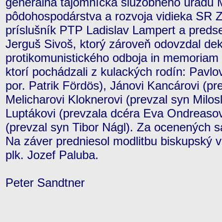
generálna tajomníčka služobného úradu M
pôdohospodárstva a rozvoja vidieka SR 
príslušník PTP Ladislav Lampert a pred
Jerguš Sivoš, ktorý zároveň odovzdal de
protikomunistického odboja in memoriam 
ktorí pochádzali z kulackých rodín: Pavlo
por. Patrik Fördös), Jánovi Kancárovi (p
Melicharovi Kloknerovi (prevzal syn Milos
Luptákovi (prevzala dcéra Eva Ondreasov
(prevzal syn Tibor Nágl). Za ocenených sa
Na záver predniesol modlitbu biskupský v
plk. Jozef Paluba.
Peter Sandtner