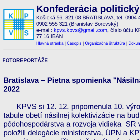
Konfederácia politick
Košická 56, 821 08 BRATISLAVA, tel. 0904 
0902 555 321 (Branislav Borovský)
e-mail:
kpvs.kpvs@gmail.com
, číslo účtu 
77 16 IBAN
Hlavná stránka
|
Časopis
|
Organizačná štruktúra
|
Dokum
FOTOREPORTÁŽE
Bratislava – Pietna spomienka "Násilná
2022
KPVS si 12. 12. pripomenula 10. výroč
tabule obetí násilnej kolektivizácie na bu
pôdohospodárstva a rozvoja vidieka SR v
položili delegácie ministerstva, ÚPN a KP